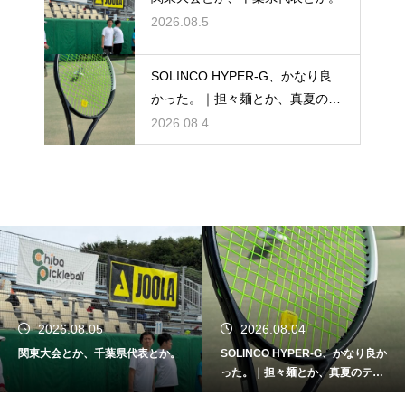
2026.08.5
SOLINCO HYPER-G、かなり良
かった。｜担々麺とか、真夏のテ
ニスとか。
2026.08.4
.05
2026.08.04
2026.08
、千葉県代表とか。
SOLINCO HYPER-G、かなり良か
支援とか、応
った。｜担々麺とか、真夏のテニ
と早稲田大学
スとか。
ンディング