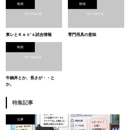
映画
映画
東レとＫｅｎ’ｓ試合情報
専門用具の意味
映画
牛鍋丼とか、長さが・・と
か。
特集記事
仕事