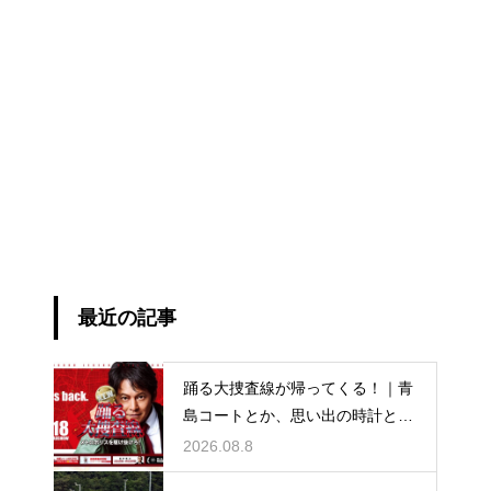
最近の記事
踊る大捜査線が帰ってくる！｜青
島コートとか、思い出の時計と
か。
2026.08.8