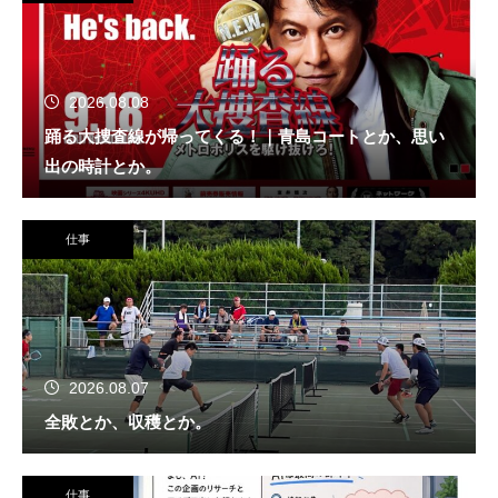
2026.08.08
踊る大捜査線が帰ってくる！｜青島コートとか、思い
出の時計とか。
仕事
2026.08.07
全敗とか、収穫とか。
仕事