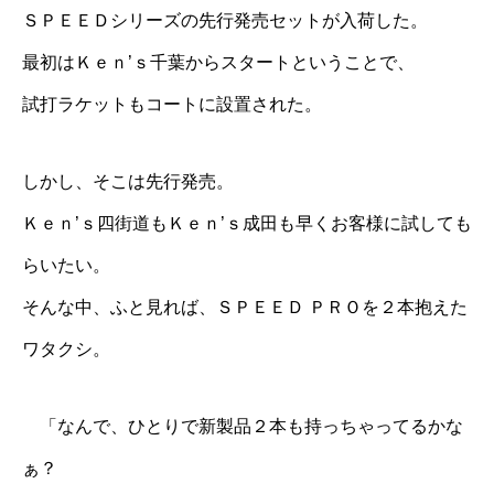
ＳＰＥＥＤシリーズの先行発売セット
が入荷した。
最初は
Ｋｅｎ’ｓ千葉
からスタートということで、
試打ラケットもコートに設置された。
しかし、そこは先行発売。
Ｋｅｎ’ｓ四街道
も
Ｋｅｎ’ｓ成田
も早くお客様に試しても
らいたい。
そんな中、ふと見れば、ＳＰＥＥＤ ＰＲＯを２本抱えた
ワタクシ。
「なんで、ひとりで新製品２本も持っちゃってるかな
ぁ？