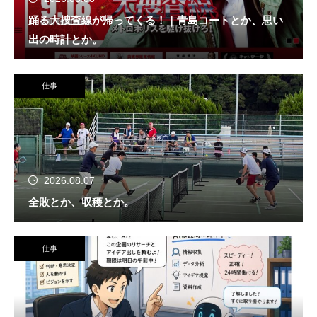
踊る大捜査線が帰ってくる！｜青島コートとか、思い
出の時計とか。
仕事
2026.08.07
全敗とか、収穫とか。
仕事