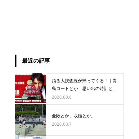
最近の記事
踊る大捜査線が帰ってくる！｜青
島コートとか、思い出の時計と
か。
2026.08.8
全敗とか、収穫とか。
2026.08.7