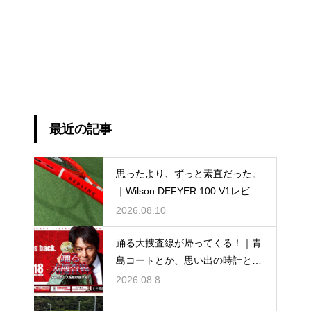
最近の記事
思ったより、ずっと素直だった。
｜Wilson DEFYER 100 V1レビュ
ー
2026.08.10
踊る大捜査線が帰ってくる！｜青
島コートとか、思い出の時計と
か。
2026.08.8