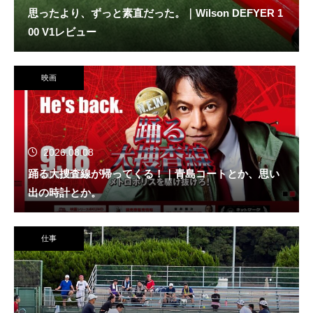
思ったより、ずっと素直だった。｜Wilson DEFYER 1
00 V1レビュー
映画
2026.08.08
踊る大捜査線が帰ってくる！｜青島コートとか、思い
出の時計とか。
仕事