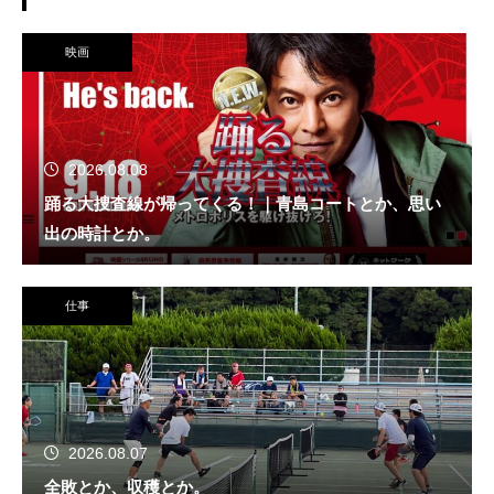
映画
2026.08.08
踊る大捜査線が帰ってくる！｜青島コートとか、思い
出の時計とか。
仕事
2026.08.07
全敗とか、収穫とか。