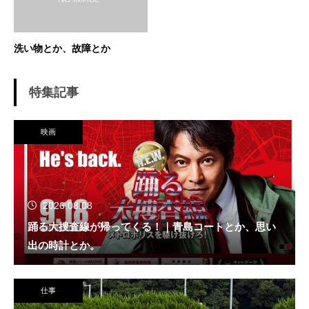
洗い物とか、故障とか
特集記事
映画
2026.08.08
踊る大捜査線が帰ってくる！｜青島コートとか、思い
出の時計とか。
仕事