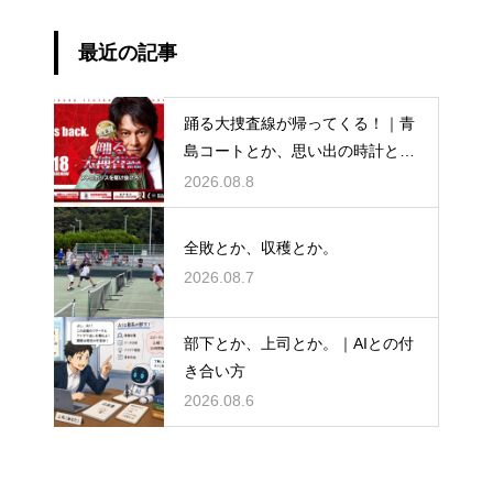
最近の記事
踊る大捜査線が帰ってくる！｜青
島コートとか、思い出の時計と
か。
2026.08.8
全敗とか、収穫とか。
2026.08.7
部下とか、上司とか。｜AIとの付
き合い方
2026.08.6