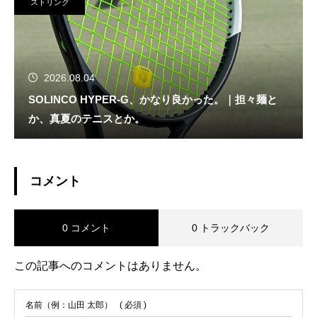
ストリング
2026.08.04
SOLINCO HYPER-G、かなり良かった。｜担々麺と
か、真夏のテニスとか。
コメント
0 コメント
0 トラックバック
この記事へのコメントはありません。
名前（例：山田 太郎）
( 必須 )