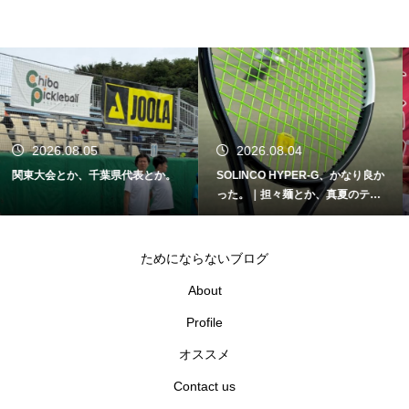
2026.08.04
2026.08.03
SOLINCO HYPER-G、かなり良か
支援とか、応援とか。｜熊本地震
った。｜担々麺とか、真夏のテニ
と早稲田大学庭球部クラウドファ
スとか。
ンディング
ためにならないブログ
About
Profile
オススメ
Contact us