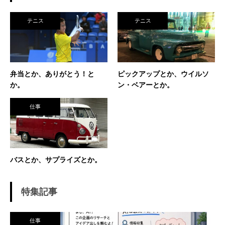
で、毎日ランニングと素振りの日々。 加えて、
素振りをした途端に、先輩に「センスなし」か
テニス
テニス
ら一刀両断。（笑） そんなテニスとの出会い
が、今に至り、テニスで生きているという不思
議な人生。 テニスを軸にたくさん勉強させても
らったことを駆使して、 テニス業界、スポーツ
ビジネス界で生きている今現在。 座右の銘は
弁当とか、ありがとう！と
ピックアップとか、ウイルソ
「努力に勝る天才なし」 セミナー講師や研修も
か。
ン・ベアーとか。
得意技。
仕事
バスとか、サプライズとか。
特集記事
仕事