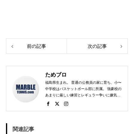
前の記事
次の記事
ためブロ
福島県生まれ。 普通の公務員の家に育ち、小〜
中学校はバスケットボール部に所属。 強豪校の
あまりに厳しい練習とレギュラー争いに嫌気が
さし、個人スポーツをやることに。 高校で見つ
けたのがテニス。 当時まだ硬式テニス部は少な
く、進学した高校でもまだ「テニス愛好会」だ
った。 テニスといえば女子、しかも愛好会とい
う緩そうな雰囲気に惹かれ入部。 しかし、女子
関連記事
はおらず、東北なのでクレーコートが使えるま