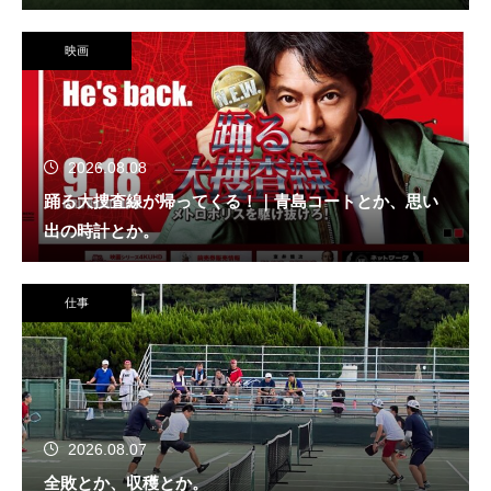
映画
2026.08.08
踊る大捜査線が帰ってくる！｜青島コートとか、思い
出の時計とか。
仕事
2026.08.07
全敗とか、収穫とか。