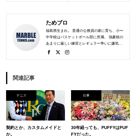
ためブロ
福島県生まれ。 普通の公務員の家に育ち、小〜
中学校はバスケットボール部に所属。 強豪校の
あまりに厳しい練習とレギュラー争いに嫌気が
さし、個人スポーツをやることに。 高校で見つ
けたのがテニス。 当時まだ硬式テニス部は少な
く、進学した高校でもまだ「テニス愛好会」だ
った。 テニスといえば女子、しかも愛好会とい
う緩そうな雰囲気に惹かれ入部。 しかし、女子
関連記事
はおらず、東北なのでクレーコートが使えるま
で、毎日ランニングと素振りの日々。 加えて、
素振りをした途端に、先輩に「センスなし」か
テニス
仕事
ら一刀両断。（笑） そんなテニスとの出会い
が、今に至り、テニスで生きているという不思
議な人生。 テニスを軸にたくさん勉強させても
らったことを駆使して、 テニス業界、スポーツ
ビジネス界で生きている今現在。 座右の銘は
契約とか、カスタムメイドと
30年経っても、PUFFYはPUF
「努力に勝る天才なし」 セミナー講師や研修も
か。
FYだった。