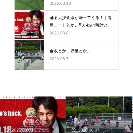
ー
2026.08.10
踊る大捜査線が帰ってくる！｜青
島コートとか、思い出の時計と
か。
2026.08.8
全敗とか、収穫とか。
2026.08.7
2026.08.07
2026.08.06