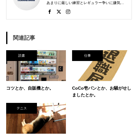
あまりに厳しい練習とレギュラー争いに嫌気が
さし、個人スポーツをやることに。 高校で見つ
けたのがテニス。 当時まだ硬式テニス部は少な
く、進学した高校でもまだ「テニス愛好会」だ
った。 テニスといえば女子、しかも愛好会とい
う緩そうな雰囲気に惹かれ入部。 しかし、女子
関連記事
はおらず、東北なのでクレーコートが使えるま
で、毎日ランニングと素振りの日々。 加えて、
素振りをした途端に、先輩に「センスなし」か
読書
仕事
ら一刀両断。（笑） そんなテニスとの出会い
が、今に至り、テニスで生きているという不思
議な人生。 テニスを軸にたくさん勉強させても
らったことを駆使して、 テニス業界、スポーツ
ビジネス界で生きている今現在。 座右の銘は
コツとか、自販機とか。
CoCo壱パンとか、お騒がせし
「努力に勝る天才なし」 セミナー講師や研修も
ましたとか。
得意技。
テニス