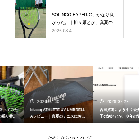
SOLINCO HYPER-G、かなり良
かった。｜担々麺とか、真夏のテ
ニスとか。
2026.08.4
2026.07.30
2026.07.29
blueeq ATHLETE UV UMBRELL
吉田拓郎にようやく会える。｜餃
Aレビュー｜真夏のテニスにおす
子の満州とか、少年の夢とか。
すめの日傘
ためにならないブログ