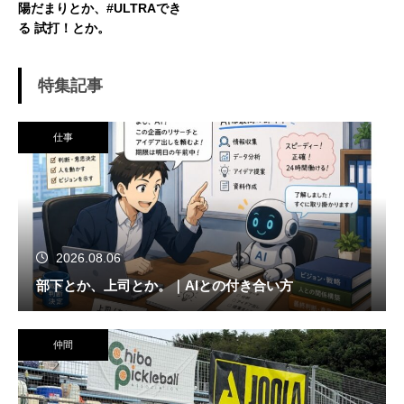
陽だまりとか、#ULTRAでき
る 試打！とか。
特集記事
仕事
2026.08.06
部下とか、上司とか。｜AIとの付き合い方
仲間