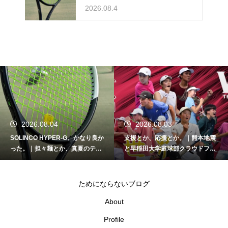
ニスとか。
2026.08.4
2026.08.04
2026.08.03
SOLINCO HYPER-G、かなり良か
支援とか、応援とか。｜熊本地震
った。｜担々麺とか、真夏のテニ
と早稲田大学庭球部クラウドファ
スとか。
ンディング
ためにならないブログ
About
Profile