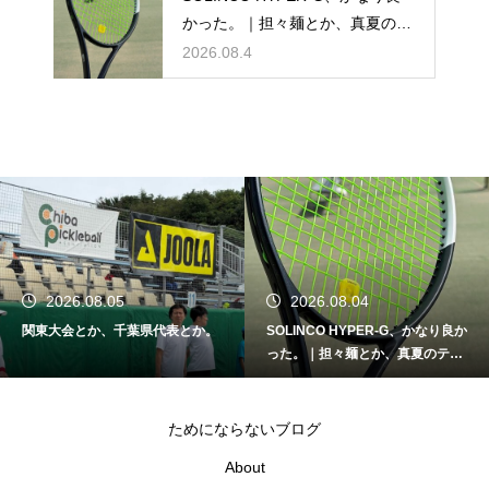
かった。｜担々麺とか、真夏のテ
ニスとか。
2026.08.4
2026.08.05
2026.08.04
関東大会とか、千葉県代表とか。
SOLINCO HYPER-G、かなり良か
った。｜担々麺とか、真夏のテニ
スとか。
ためにならないブログ
About